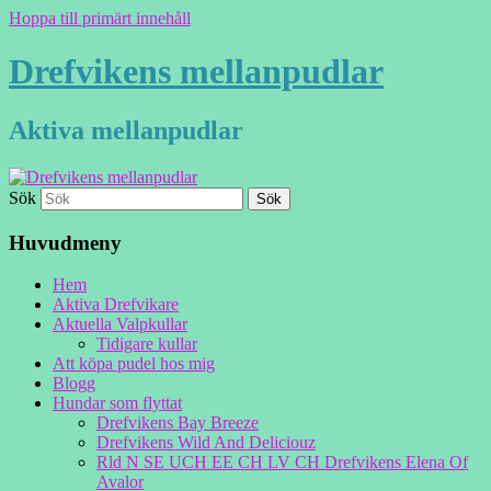
Hoppa till primärt innehåll
Drefvikens mellanpudlar
Aktiva mellanpudlar
Sök
Huvudmeny
Hem
Aktiva Drefvikare
Aktuella Valpkullar
Tidigare kullar
Att köpa pudel hos mig
Blogg
Hundar som flyttat
Drefvikens Bay Breeze
Drefvikens Wild And Deliciouz
Rld N SE UCH EE CH LV CH Drefvikens Elena Of
Avalor