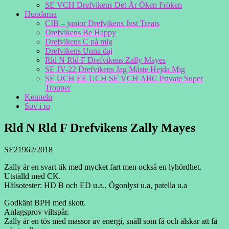
SE VCH Drefvikens Det Är Öken Fröken
Hundarna
CIB – junior Drefvikens Just Treats
Drefvikens Be Happy
Drefvikens C på mig
Drefvikens Unna daj
Rld N Rld F Drefvikens Zally Mayes
SE JV-22 Drefvikens Jag Måste Hejda Mig
SE UCH EE UCH SE VCH ABC Private Super
Trouper
Kenneln
Sov i ro
Rld N Rld F Drefvikens Zally Mayes
SE21962/2018
Zally är en svart tik med mycket fart men också en lyhördhet.
Utställd med CK.
Hälsotester: HD B och ED u.a., Ögonlyst u.a, patella u.a
Godkänt BPH med skott.
Anlagsprov viltspår.
Zally är en tös med massor av energi, snäll som få och älskar att få